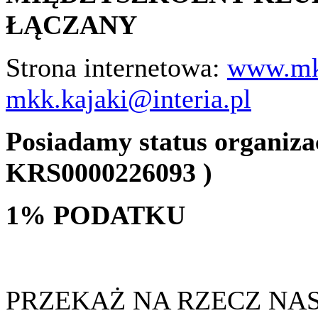
ŁĄCZANY
Strona internetowa:
www.mk
mkk.kajaki@interia.pl
Posiadamy status organizac
KRS0000226093 )
1% PODATKU
PRZEKAŻ NA RZECZ NA