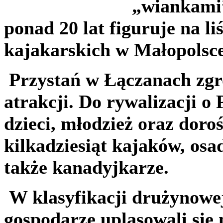
„wiankami”
ponad 20 lat figuruje na l
kajakarskich w Małopolsce
Przystań w Łączanach zgr
atrakcji. Do rywalizacji o
dzieci, młodzież oraz doro
kilkadziesiąt kajaków, osa
także kanadyjkarze.
W klasyfikacji drużynowej
gospodarze uplasowali się