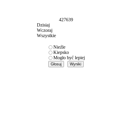
427639
Dzisiaj
Wczoraj
Wszystkie
Nieźle
Kiepsko
Mogło być lepiej