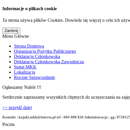
Informacje o plikach cookie
Ta strona używa plików Cookies. Dowiedz się więcej o celu ich uży
Menu Główne
Strona Domowa
Organizacja Pożytku Publicznego
Deklaracja Członkowska
Deklaracja Członkowska Zawodnicza
Statut MKK
Lokalizacja
Roczne Sprawozdanie
Ogłaszamy Nabór !!!
Serdecznie zapraszamy wszystkich chętnych do uczęszczania na zajęc
>> przejdź dalej
Kontakt : kajaki.mkk@interia.pl tel : 604 408 826 Administracja : gg: 972812
Poczta