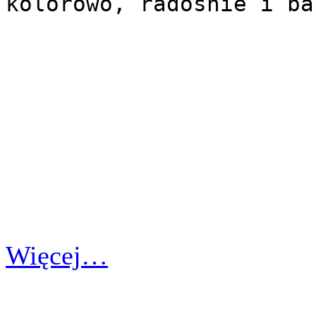
kolorowo, radośnie i ba
Więcej…